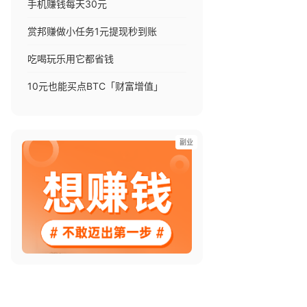
手机赚钱每天30元
赏邦赚做小任务1元提现秒到账
吃喝玩乐用它都省钱
10元也能买点BTC「财富增值」
副业