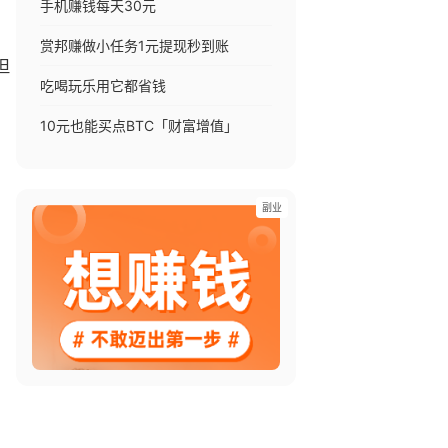
手机赚钱每天30元
赏邦赚做小任务1元提现秒到账
但
吃喝玩乐用它都省钱
10元也能买点BTC「财富增值」
副业