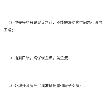
2）中美签约只是缓兵之计，不能解决结构性问题和深层
矛盾；
3）捂紧口袋，确保现金流，美金流；
4）处理多套房产（我准备把惠州房子卖掉）；