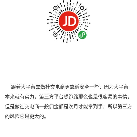
跟着大平台去做社交电商更靠谱安全一些，因为大平台
本来就有实力，第三方平台想跑路那么也是很容易的事情，
但是做社交电商一般佣金都是次月才能拿到手，所以第三方
的风险它是更大的。