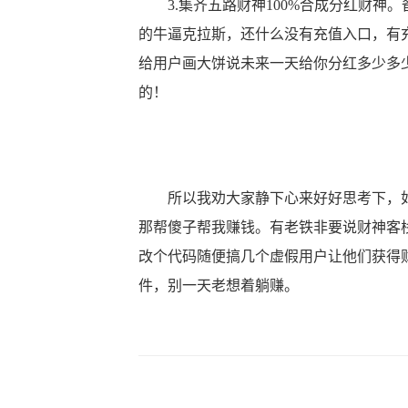
3.集齐五路财神100%合成分红财神。
的牛逼克拉斯，还什么没有充值入口，有
给用户画大饼说未来一天给你分红多少多
的！
所以我劝大家静下心来好好思考下，如
那帮傻子帮我赚钱。有老铁非要说财神客
改个代码随便搞几个虚假用户让他们获得
件，别一天老想着躺赚。