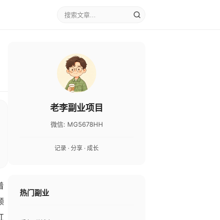
老李副业项目
微信: MG5678HH
记录 · 分享 · 成长
着
热门副业
领
红