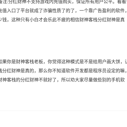
备注:分红财神不支持游戏内充值购买，保证所有用户公平。看看
充值入口了平台就成了诈骗性质了的了，一个靠广告盈利的软件
少钱，这种只有小白才会乐此不疲的相信财神客栈分红财神是真
果你是财神客栈老板，你觉得这种模式是不是给用户画大饼，
栈分红财神是真的，那么你不知道软件开发都是程序员设定的嘛
财神客栈的分红财神不就好了，所以劝大家尽量做些别的手机软