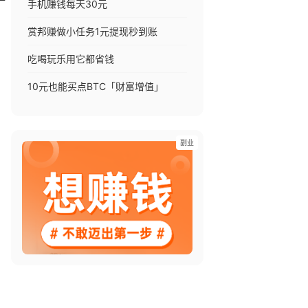
手机赚钱每天30元
赏邦赚做小任务1元提现秒到账
吃喝玩乐用它都省钱
10元也能买点BTC「财富增值」
副业