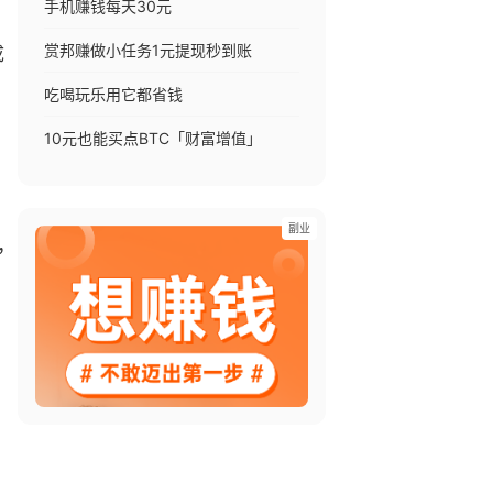
手机赚钱每天30元
赏邦赚做小任务1元提现秒到账
成
吃喝玩乐用它都省钱
10元也能买点BTC「财富增值」
副业
，