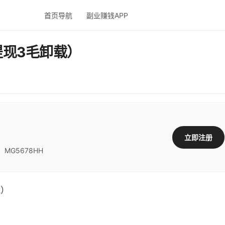
首页导航
副业赚钱APP
现3毛卸载）
立即注册
G5678HH
载）