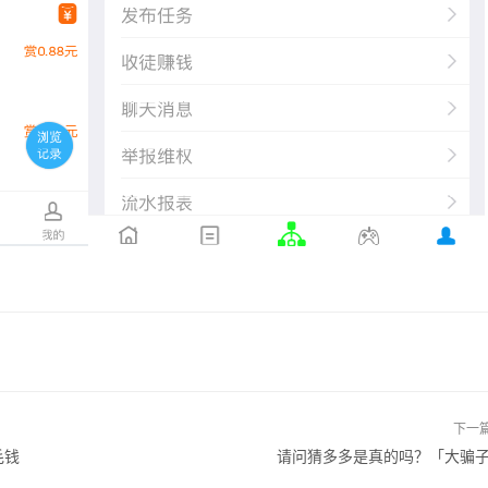
下一
毛钱
请问猜多多是真的吗？「大骗