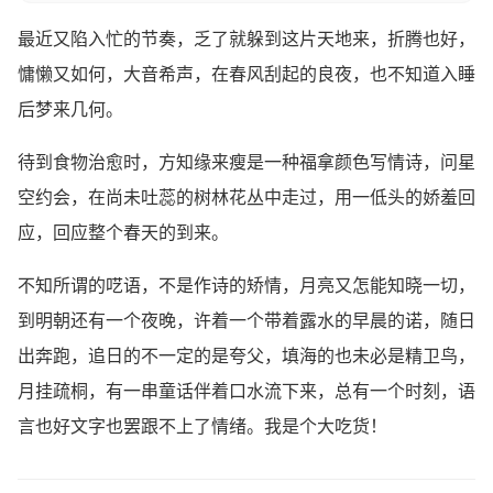
最近又陷入忙的节奏，乏了就躲到这片天地来，折腾也好，
慵懒又如何，大音希声，在春风刮起的良夜，也不知道入睡
后梦来几何。
待到食物治愈时，方知缘来瘦是一种福拿颜色写情诗，问星
空约会，在尚未吐蕊的树林花丛中走过，用一低头的娇羞回
应，回应整个春天的到来。
不知所谓的呓语，不是作诗的矫情，月亮又怎能知晓一切，
到明朝还有一个夜晚，许着一个带着露水的早晨的诺，随日
出奔跑，追日的不一定的是夸父，填海的也未必是精卫鸟，
月挂疏桐，有一串童话伴着口水流下来，总有一个时刻，语
言也好文字也罢跟不上了情绪。我是个大吃货！