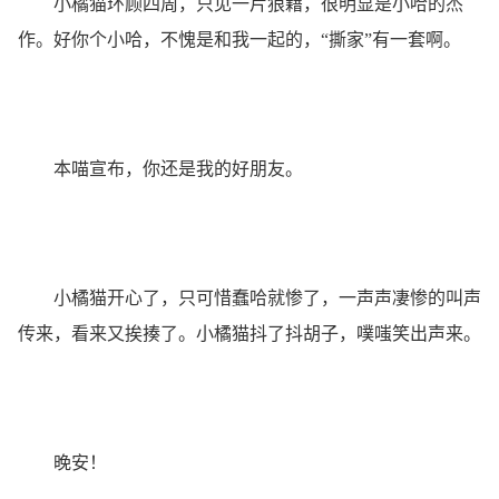
小橘猫环顾四周，只见一片狼藉，很明显是小哈的杰
作。好你个小哈，不愧是和我一起的，“撕家”有一套啊。
本喵宣布，你还是我的好朋友。
小橘猫开心了，只可惜蠢哈就惨了，一声声凄惨的叫声
传来，看来又挨揍了。小橘猫抖了抖胡子，噗嗤笑出声来。
晚安！