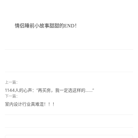
情侣睡前小故事甜甜的END！
上一篇：
1144人的心声：“再买房，我一定选这样的……”
下一篇：
室内设计行业真难混！！！