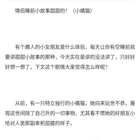
情侣睡前小故事甜甜的！（小橘猫）
有个磨人的小女朋友是什么体验，每天让你有空睡前就
要讲甜甜小故事的那种，今天实在是讲的没法讲了，只好好
好想一想了，下文这个剧情大家觉得怎么样呢？
从前，有一只特立独行的小橘猫，她向来玩世不恭，蔑
视这世间除了自己外的一切事物，尤其看不惯她的好朋友小
哈对人类那副卑躬屈膝的样子。