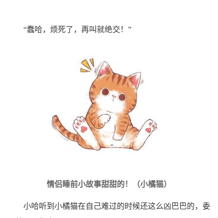
“蠢哈，烦死了，再叫就绝交！”
情侣睡前小故事甜甜的！（小橘猫）
小哈听到小橘猫在自己难过的时候还这么凶巴巴的，委