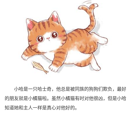
小哈是一只哈士奇，他总是被同族的狗狗们欺负，最好
的朋友就是小橘猫啦。虽然小橘猫有时对他很凶，但是小哈
知道她和主人一样是真心对他好的。