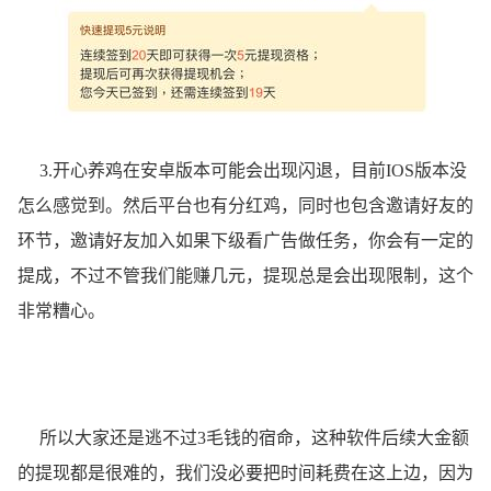
3.开心养鸡在安卓版本可能会出现闪退，目前IOS版本没
怎么感觉到。然后平台也有分红鸡，同时也包含邀请好友的
环节，邀请好友加入如果下级看广告做任务，你会有一定的
提成，不过不管我们能赚几元，提现总是会出现限制，这个
非常糟心。
所以大家还是逃不过3毛钱的宿命，这种软件后续大金额
的提现都是很难的，我们没必要把时间耗费在这上边，因为