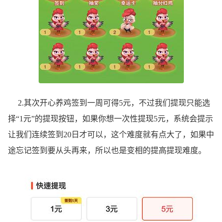
2.其次开心养鸡签到一周可得5元，不过我们提现只能选
择“1元”的提现按钮，如果你想一次性提现5元，系统会提示
让我们连续签到20日才可以，这个难度就有点大了，如果中
途忘记签到要从头再来，所以也是变相的提高提现难度。