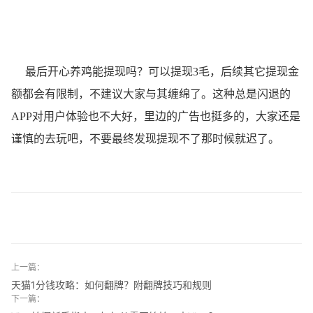
最后开心养鸡能提现吗？可以提现3毛，后续其它提现金
额都会有限制，不建议大家与其缠绵了。这种总是闪退的
APP对用户体验也不大好，里边的广告也挺多的，大家还是
谨慎的去玩吧，不要最终发现提现不了那时候就迟了。
上一篇：
天猫1分钱攻略：如何翻牌？附翻牌技巧和规则
下一篇：