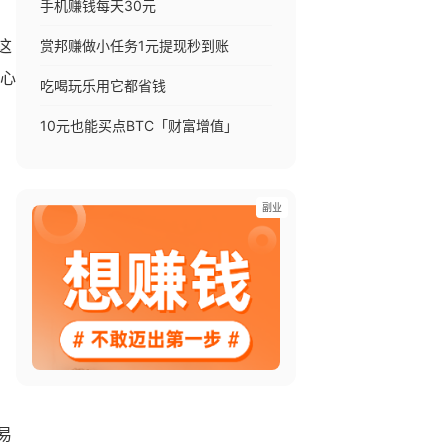
手机赚钱每天30元
赏邦赚做小任务1元提现秒到账
这
开心
吃喝玩乐用它都省钱
10元也能买点BTC「财富增值」
副业
易