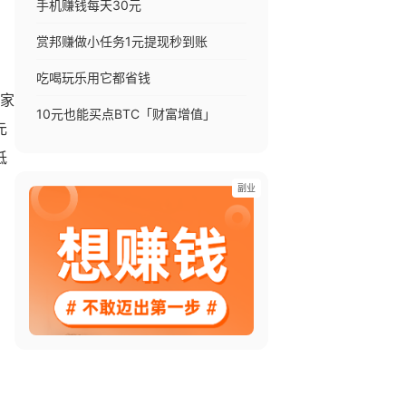
手机赚钱每天30元
赏邦赚做小任务1元提现秒到账
吃喝玩乐用它都省钱
大家
10元也能买点BTC「财富增值」
元
低
副业