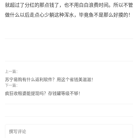
就超过了分红的那点钱了，也不用白白浪费时间。所以不管
做什么以后走点心少躺这种浑水，毕竟鱼不是那么好摸的！
上一篇：
苏宁易购有什么返利软件？用这个省钱美滋滋！
下一篇：
疯狂收租婆能提现吗？存钱罐等级不够！