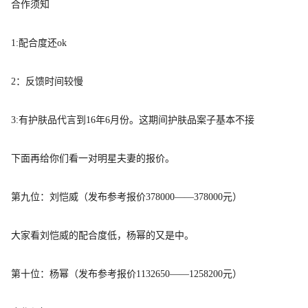
合作须知
1:配合度还ok
2：反馈时间较慢
3:有护肤品代言到16年6月份。这期间护肤品案子基本不接
下面再给你们看一对明星夫妻的报价。
第九位：刘恺威（
发布参考报价
378000——378000元）
大家看刘恺威的配合度低，杨幂的又是中。
第十位：杨幂（
发布参考报价
1132650——1258200元）