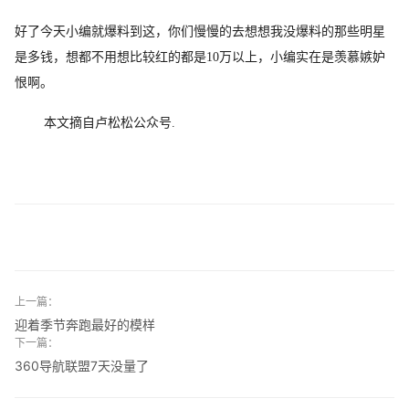
好了今天小编就爆料到这，你们慢慢的去想想我没爆料的那些明星
是多钱，想都不用想比较红的都是10万以上，小编实在是羡慕嫉妒
恨啊。
本文摘自卢松松公众号.
上一篇：
迎着季节奔跑最好的模样
下一篇：
360导航联盟7天没量了