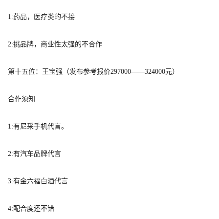
1:药品，医疗类的不接
2:挑品牌，商业性太强的不合作
第十五位：王宝强（发布参考报价297000——324000元）
合作须知
1:有尼采手机代言。
2:有汽车品牌代言
3:有金六福白酒代言
4:配合度还不错