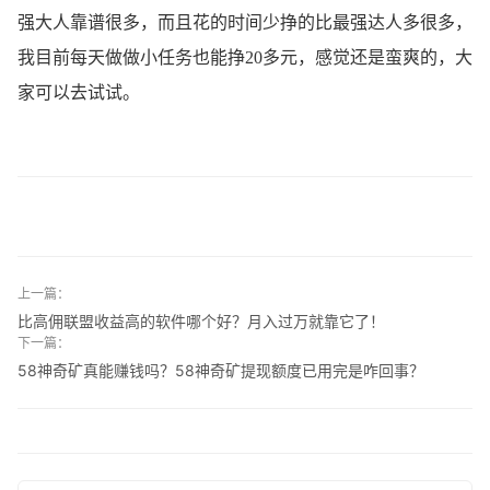
强大人靠谱很多，而且花的时间少挣的比最强达人多很多，
我目前每天做做小任务也能挣20多元，感觉还是蛮爽的，大
家可以去试试。
上一篇：
比高佣联盟收益高的软件哪个好？月入过万就靠它了！
下一篇：
58神奇矿真能赚钱吗？58神奇矿提现额度已用完是咋回事？