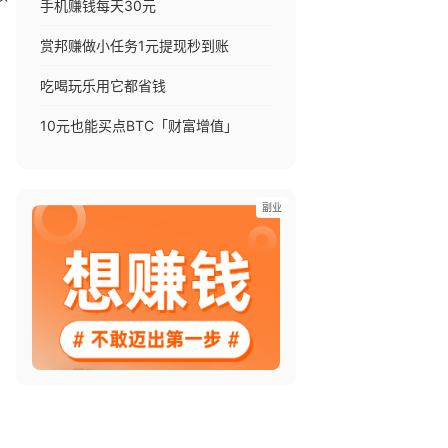
手机赚钱每天30元
赏邦赚做小任务1元提现秒到账
吃喝玩乐用它都省钱
10元也能买点BTC「财富增值」
副业