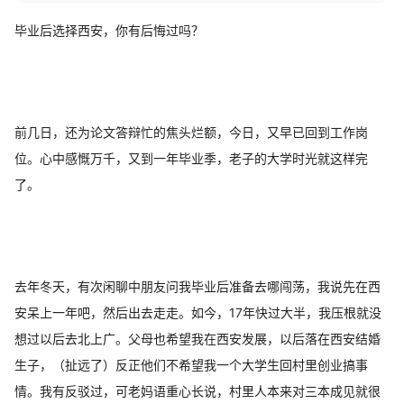
毕业后选择西安，你有后悔过吗？
前几日，还为论文答辩忙的焦头烂额，今日，又早已回到工作岗
位。心中感慨万千，又到一年毕业季，老子的大学时光就这样完
了。
去年冬天，有次闲聊中朋友问我毕业后准备去哪闯荡，我说先在西
安呆上一年吧，然后出去走走。如今，17年快过大半，我压根就没
想过以后去北上广。父母也希望我在西安发展，以后落在西安结婚
生子，（扯远了）反正他们不希望我一个大学生回村里创业搞事
情。我有反驳过，可老妈语重心长说，村里人本来对三本成见就很