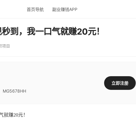
首页导航
副业赚钱APP
秒到，我一口气就赚20元！
职项目
立即注册
G5678HH
就赚20元！