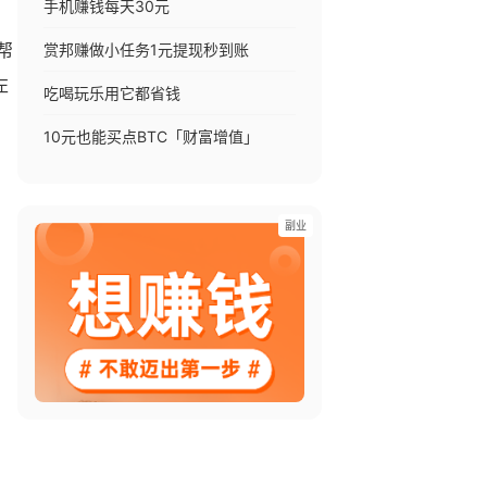
手机赚钱每天30元
赏邦赚做小任务1元提现秒到账
帮
左
吃喝玩乐用它都省钱
10元也能买点BTC「财富增值」
副业