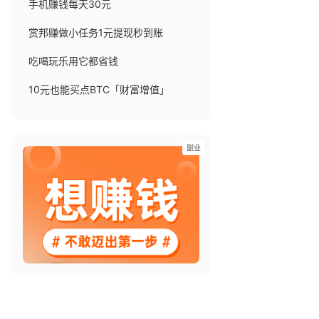
手机赚钱每天30元
赏邦赚做小任务1元提现秒到账
吃喝玩乐用它都省钱
10元也能买点BTC「财富增值」
副业