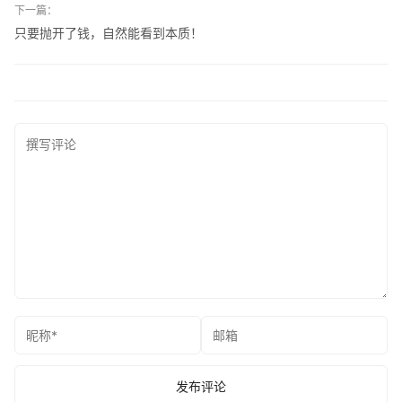
下一篇：
只要抛开了钱，自然能看到本质！