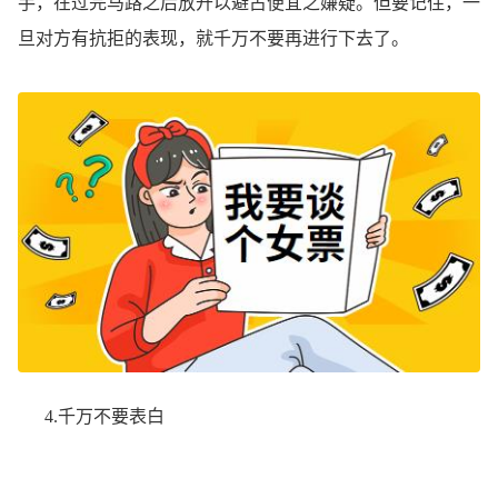
手，在过完马路之后放开以避占便宜之嫌疑。但要记住，一
旦对方有抗拒的表现，就千万不要再进行下去了。
4.千万不要表白