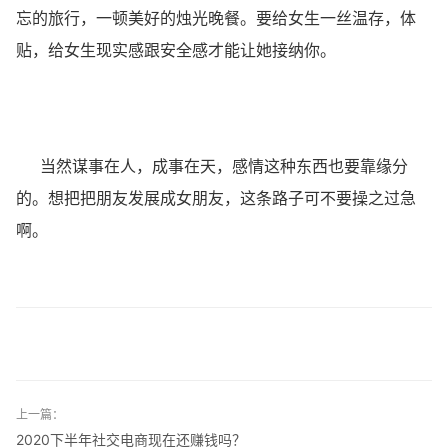
忘的旅行，一顿美好的烛光晚餐。要给女生一丝温存，体
贴，给女生现实感跟安全感才能让她接纳你。
当然谋事在人，成事在天，感情这种东西也要靠缘分
的。想把把朋友发展成女朋友，这条路子可不要操之过急
啊。
上一篇：
2020下半年社交电商现在还赚钱吗？