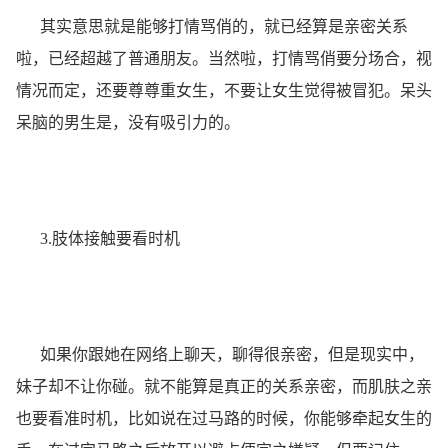
其实意思就是能够打情骂俏的，就已经算是亲密关系
啦，已经超越了普通朋友。当然啦，打情骂俏要分场合，视
情况而定，还要尊尊重女生，不要让女生觉得被冒犯。呆头
呆脑的男生是，没有吸引力的。
3.肢体接触要看时机
如果你跟她在网络上聊天，聊得很亲密，但是现实中，
妹子却不让你碰。就不能算是真正的关系亲密，而肌肤之亲
也要看准时机，比如说在过马路的时候，你能够牵起女生的