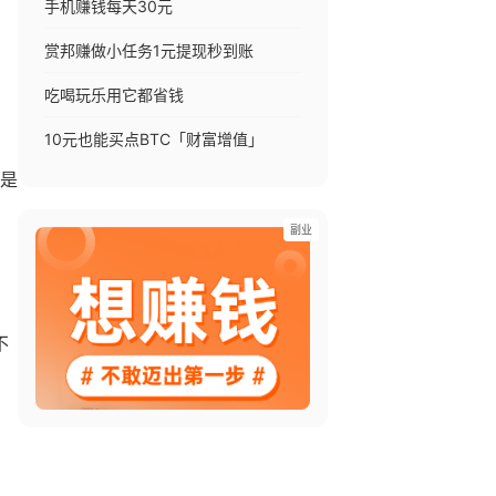
手机赚钱每天30元
赏邦赚做小任务1元提现秒到账
吃喝玩乐用它都省钱
10元也能买点BTC「财富增值」
是
副业
不