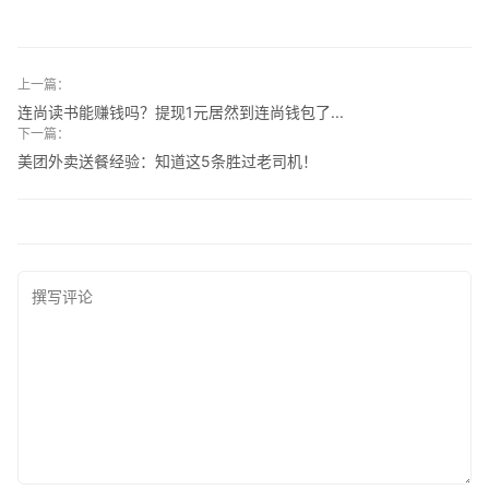
上一篇：
连尚读书能赚钱吗？提现1元居然到连尚钱包了...
下一篇：
美团外卖送餐经验：知道这5条胜过老司机！