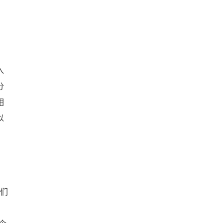
入
分
相
以
们
，