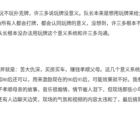
不玩扑克牌，许三多说玩牌没意义。队长本来是想用玩牌来给
为所有人都会打牌，都会认同玩牌的意义，没想到，许三多根本
队长根本没办法用玩牌这个意义系统和许三多沟通。
斧就是：苦大仇深，买房买车，赚钱孝顺父母。这几个意义系统
80后还可以，用来激励现在的90后95后，可能效果就不好。我
子孝顺母亲的故事，音乐很煽情，情节催人泪下，但现场那些小
还有人边聊天边笑，现场的气氛和视频的内容太违和了，最后搞