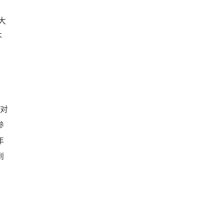
大
不
对
参
年
到