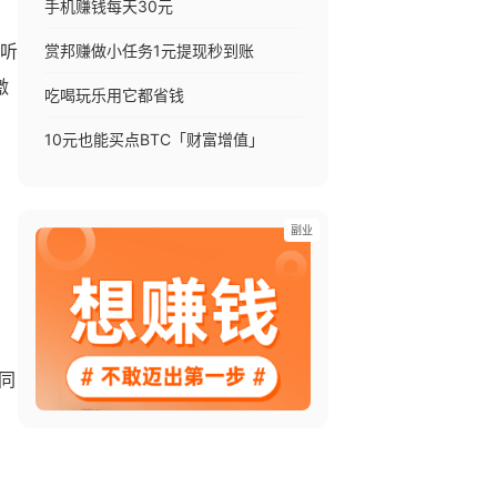
手机赚钱每天30元
赏邦赚做小任务1元提现秒到账
不听
激
吃喝玩乐用它都省钱
10元也能买点BTC「财富增值」
副业
同