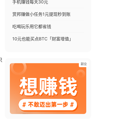
手机赚钱每天30元
赏邦赚做小任务1元提现秒到账
吃喝玩乐用它都省钱
10元也能买点BTC「财富增值」
只
副业