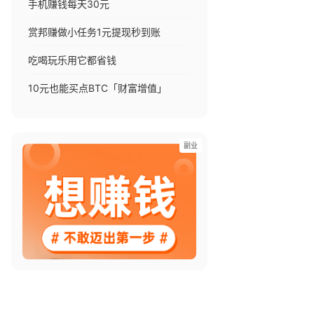
手机赚钱每天30元
赏邦赚做小任务1元提现秒到账
吃喝玩乐用它都省钱
10元也能买点BTC「财富增值」
副业