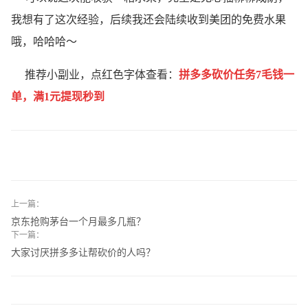
我想有了这次经验，后续我还会陆续收到美团的免费水果
哦，哈哈哈～
推荐小副业，点红色字体查看：
拼多多
砍价任务7毛钱一
单，满1元提现秒到
上一篇：
京东抢购茅台一个月最多几瓶？
下一篇：
大家讨厌拼多多让帮砍价的人吗？