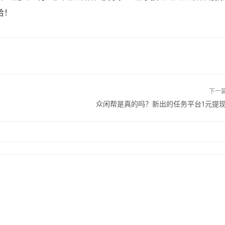
哈！
下一
众闲帮是真的吗？新出的任务平台1元提