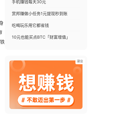
手机赚钱每天30元
赏邦赚做小任务1元提现秒到账
身
吃喝玩乐用它都省钱
审
10元也能买点BTC「财富增值」
老铁
副业