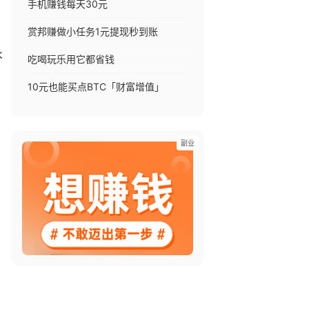
手机赚钱每天30元
赏邦赚做小任务1元提现秒到账
永
吃喝玩乐用它都省钱
10元也能买点BTC「财富增值」
副业