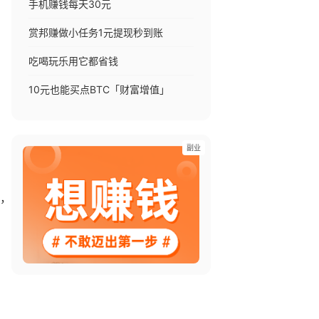
手机赚钱每天30元
赏邦赚做小任务1元提现秒到账
吃喝玩乐用它都省钱
10元也能买点BTC「财富增值」
副业
，