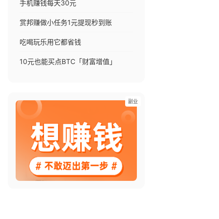
手机赚钱每天30元
赏邦赚做小任务1元提现秒到账
吃喝玩乐用它都省钱
10元也能买点BTC「财富增值」
副业