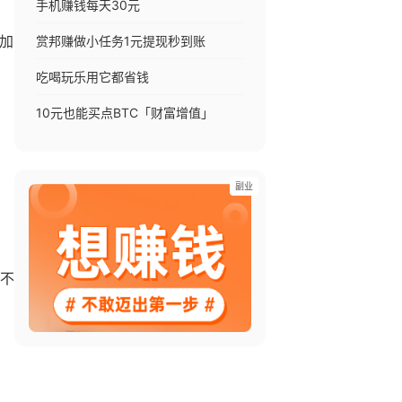
手机赚钱每天30元
赏邦赚做小任务1元提现秒到账
加
吃喝玩乐用它都省钱
10元也能买点BTC「财富增值」
副业
不