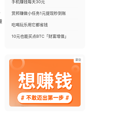
手机赚钱每天30元
p
赏邦赚做小任务1元提现秒到账
量
吃喝玩乐用它都省钱
10元也能买点BTC「财富增值」
副业