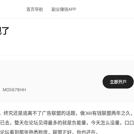
首页导航
副业赚钱APP
现了
立即开户
G5678HH
，
终究还是逃离不了广告联盟的话题，做
360有钱联盟两年之久
势已去，整天在论坛见得最多的就是负能量，今天怎么没量，口
在论坛看到那张熟悉脸庞，联盟正好，你也还在。