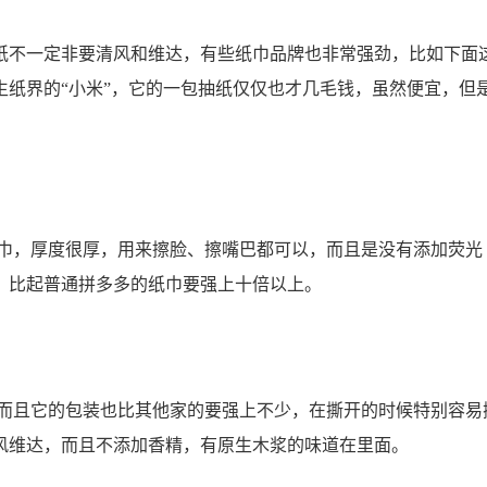
生纸不一定非要清风和维达，有些纸巾品牌也非常强劲，比如下面
生纸界的“小米”，它的一包抽纸仅仅也才几毛钱，虽然便宜，但
纸巾，厚度很厚，用来擦脸、擦嘴巴都可以，而且是没有添加荧光
，比起普通拼多多的纸巾要强上十倍以上。
且它的包装也比其他家的要强上不少，在撕开的时候特别容易
风维达，而且不添加香精，有原生木浆的味道在里面。