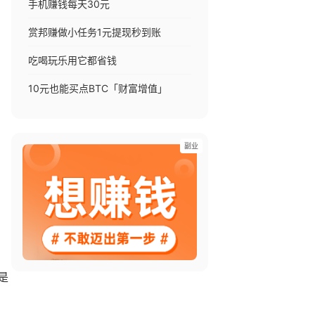
手机赚钱每天30元
赏邦赚做小任务1元提现秒到账
吃喝玩乐用它都省钱
10元也能买点BTC「财富增值」
副业
是