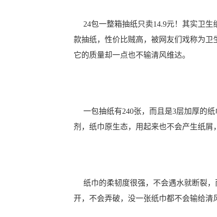
24包一整箱抽纸只卖14.9元！其实卫
款抽纸，性价比贼高，被网友们戏称为卫
它的质量却一点也不输清风维达。
一包抽纸有240张，而且是3层加厚的
剂，纸巾原生态，用起来也不会产生纸屑
纸巾的柔韧度很强，不会遇水就断裂，而
开，不会弄破，没一张纸巾都不会输给清