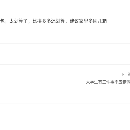
箱24包，太划算了，比拼多多还划算，建议家里多囤几箱！
下一
大学生有三件事不应该