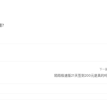
题？
下一
陌陌极速版21天签到200元是真的