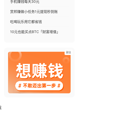
手机赚钱每天30元
赏邦赚做小任务1元提现秒到账
吃喝玩乐用它都省钱
10元也能买点BTC「财富增值」
副业
我