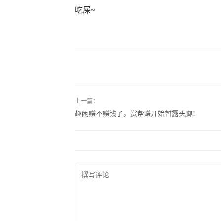
吃屎~
上一篇：
趣闲赚不赚钱了，赏帮赚开始暂露头脚！