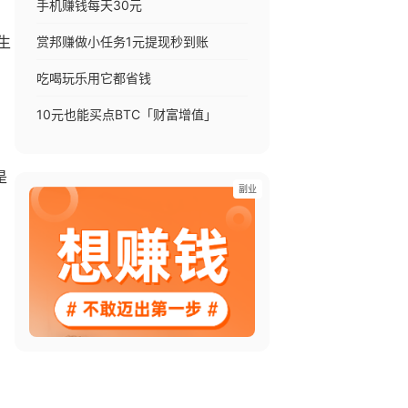
手机赚钱每天30元
赏邦赚做小任务1元提现秒到账
生
吃喝玩乐用它都省钱
10元也能买点BTC「财富增值」
是
副业