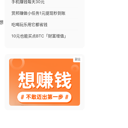
手机赚钱每天30元
赏邦赚做小任务1元提现秒到账
想
吃喝玩乐用它都省钱
10元也能买点BTC「财富增值」
副业