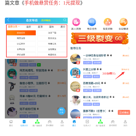
篇文章《
手机做悬赏任务
：1元提现
》