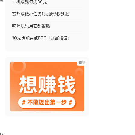
手机赚钱每天30元
赏邦赚做小任务1元提现秒到账
吃喝玩乐用它都省钱
10元也能买点BTC「财富增值」
副业
没