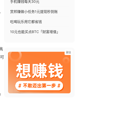
手机赚钱每天30元
赏邦赚做小任务1元提现秒到账
，
吃喝玩乐用它都省钱
10元也能买点BTC「财富增值」
具
副业
体可
为