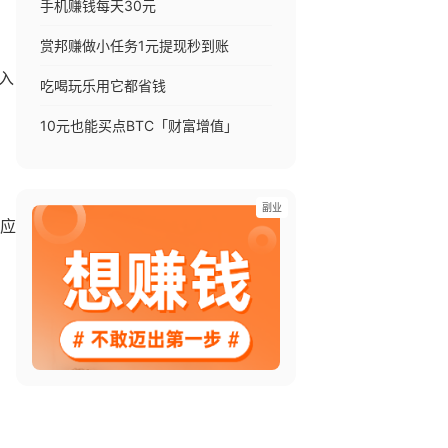
手机赚钱每天30元
赏邦赚做小任务1元提现秒到账
入
吃喝玩乐用它都省钱
10元也能买点BTC「财富增值」
副业
应