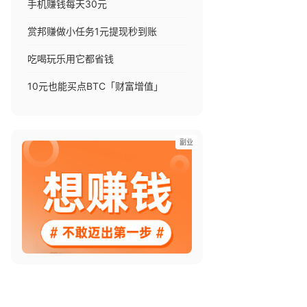
手机赚钱每天30元
赏邦赚做小任务1元提现秒到账
吃喝玩乐用它都省钱
10元也能买点BTC「财富增值」
副业