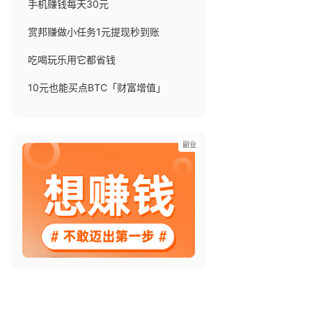
手机赚钱每天30元
赏邦赚做小任务1元提现秒到账
吃喝玩乐用它都省钱
10元也能买点BTC「财富增值」
副业