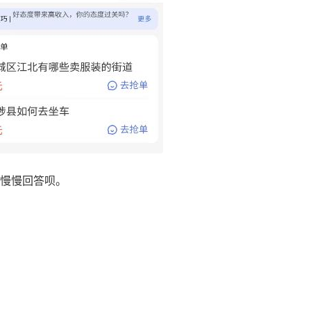
慢慢回答呗。