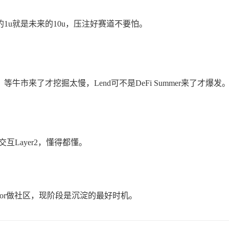
u就是未来的10u，压注好赛道不要怕。
来了才挖掘太慢，Lend可不是DeFi Summer来了才爆发
互Layer2，懂得都懂。
作or做社区，现阶段是沉淀的最好时机。