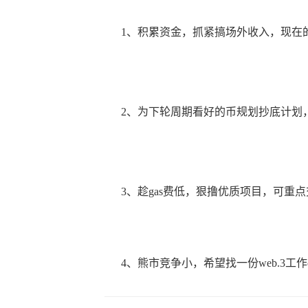
1、积累资金，抓紧搞场外收入，现在的1
2、为下轮周期看好的币规划抄底计划，等牛市
3、趁gas费低，狠撸优质项目，可重点交
4、熊市竞争小，希望找一份web.3工