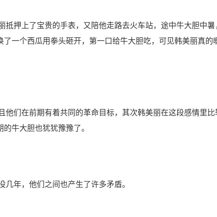
抵押上了宝贵的手表，又陪他走路去火车站，途中牛大胆中暑
换了一个西瓜用拳头砸开，第一口给牛大胆吃，可见韩美丽真的
他们在前期有着共同的革命目标，其次韩美丽在这段感情里比
期的牛大胆也犹犹豫豫了。
没几年，他们之间也产生了许多矛盾。