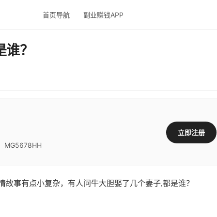
首页导航
副业赚钱APP
是谁？
立即注册
G5678HH
故事有点小复杂，有人问牛大胆娶了几个妻子,都是谁？