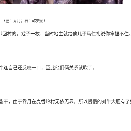
（左：乔月；右：韩美丽）
带回村的，戏子一枚，当时地主就给他儿子马仁礼说你拿捏不住
牵连自己还反咬一口，至此他们俩关系就吹了。
干，由于乔月在麦香岭村无依无靠，所以慢慢的对牛大胆有了