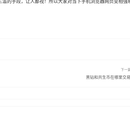
三滥的手段，让人鄙视！所以大家对当下手机浏览器网页变相强
下一
黑钻和共生币在哪里交