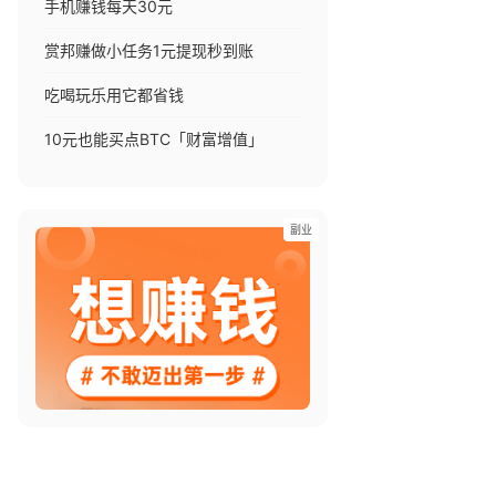
手机赚钱每天30元
赏邦赚做小任务1元提现秒到账
吃喝玩乐用它都省钱
10元也能买点BTC「财富增值」
副业