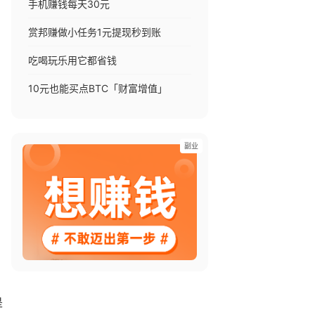
手机赚钱每天30元
赏邦赚做小任务1元提现秒到账
吃喝玩乐用它都省钱
10元也能买点BTC「财富增值」
副业
是