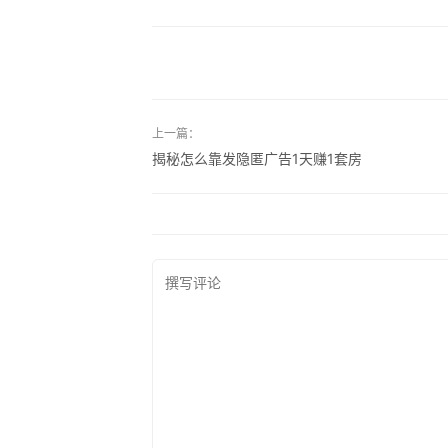
上一篇：
揭秘怎么靠发隐匿广告1天赚1套房