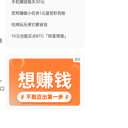
手机赚钱每天30元
赏邦赚做小任务1元提现秒到账
吃喝玩乐用它都省钱
10元也能买点BTC「财富增值」
我
副业
。
枪口