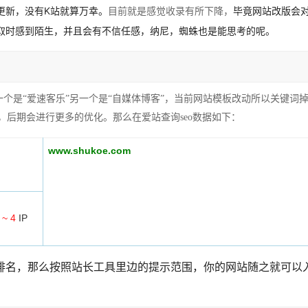
更新，没有K站就算万幸。
毕竟网站改版会
目前就是感觉收录有所下降，
取时感到陌生，并且会有不信任感，纳尼，蜘蛛也是能思考的呢。
个是“爱速客乐”另一个是“自媒体博客”，当前网站模板改动所以关键词
，后期会进行更多的优化。那么在爱站查询seo数据如下：
www.shukoe.com
 ~ 4
IP
排名，那么按照站长工具里边的提示范围，你的网站随之就可以