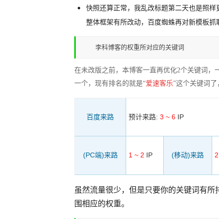
快照还算正常，我乱改标题第二天也是照样
整体框架有所改动，百度蜘蛛再对新模板抓
李科博客的权重所对应的关键词
在未改版之前，本博客一直再优化2个关键词，一
一个，现有排名的就是“
爱速客乐
”这个关键词了
百度来路
预计来路:
3 ~ 6
IP
(PC端)来路
1 ~ 2
IP
(移动)来路
2
虽然流量很少，但是只要你的关键词有所
围相应的权重。