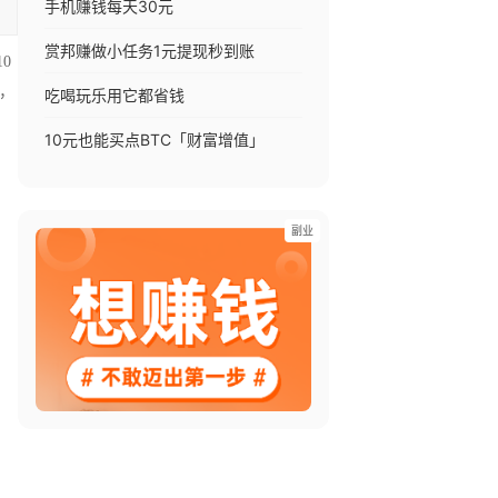
手机赚钱每天30元
赏邦赚做小任务1元提现秒到账
0
，
吃喝玩乐用它都省钱
10元也能买点BTC「财富增值」
副业