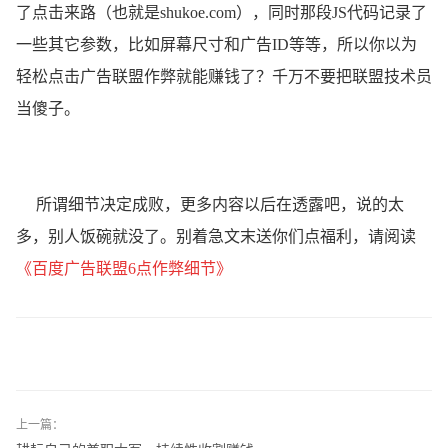
了点击来路（也就是shukoe.com），同时那段JS代码记录了
一些其它参数，比如屏幕尺寸和广告ID等等，所以你以为
轻松点击广告联盟作弊就能赚钱了？千万不要把联盟技术员
当傻子。
所谓细节决定成败，更多内容以后在透露吧，说的太
多，别人饭碗就没了。别着急文末送你们点福利，请阅读
《
百度广告联盟6点作弊
细节
》
上一篇：