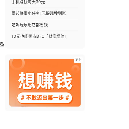
手机赚钱每天30元
，
赏邦赚做小任务1元提现秒到账
吃喝玩乐用它都省钱
10元也能买点BTC「财富增值」
型
副业