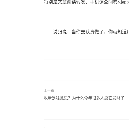
特别是文章阅读转发、手机调查问卷和ap
说归说，当你去认真做了，你就知道用
上一篇：
收量是啥意思？为什么今年很多人靠它发财了