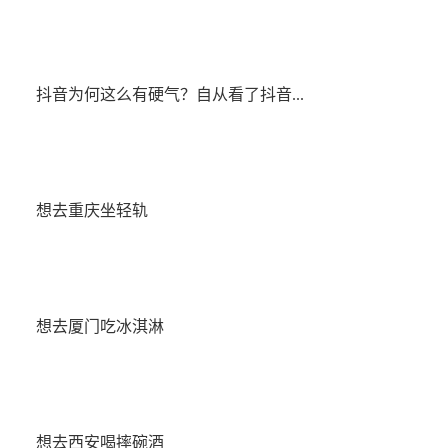
抖音为何这么有硬气？自从看了抖音...
想去重庆坐轻轨
想去厦门吃冰淇淋
想去西安喝摔碗酒