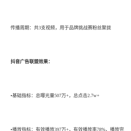
传播周期：共3支视频，用于品牌挑战赛粉丝聚拢
抖音广告联盟
效果：
•基础指标：总曝光量507万+，总点击2.7w+
•播放指标：有效播放397万+，有效播放率78%，播放完