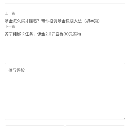
上一篇：
基金怎么买才赚钱？带你投资基金稳赚大法（初学篇）
下一篇：
苏宁纯绑卡任务，佣金2.6元自得30元实物